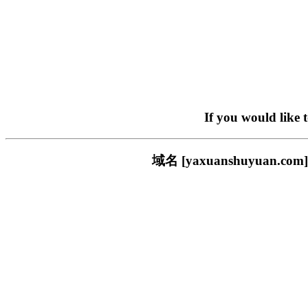
If you would like 
域名 [yaxuanshuyua