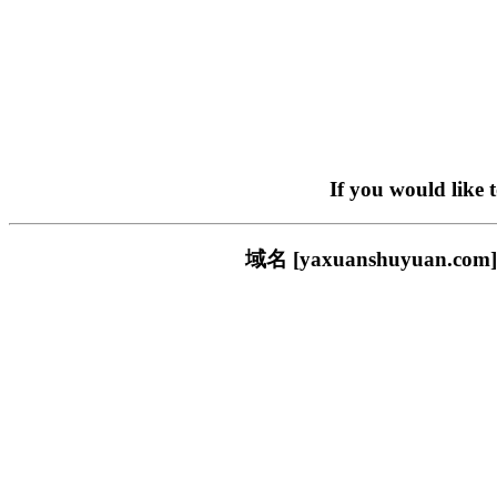
If you would like 
域名 [yaxuanshuyua